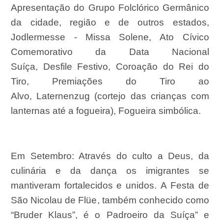
Apresentação do Grupo Folclórico Germânico
da cidade, região e de outros estados,
Jodlermesse
-
Missa Solene
,
Ato Cívico
Comemorativo da Data Nacional
Suíça,
Desfile Festivo
,
Coroação do Rei do
Tiro
,
P
remiações do Tiro ao
Alvo
,
Laternenzug
(
cortejo das crianças com
lanternas até a fogueira
),
Fogueira simbólica
.
Em Setembro:
Através do culto a Deus, da
culinária
e
da dança os imigrantes se
mantiveram fortalecidos e unidos.
A
Festa de
São Nicolau de Flüe
, também c
onhecido como
“Bruder Klaus”,
é
o Padroeiro da Suíça”
e