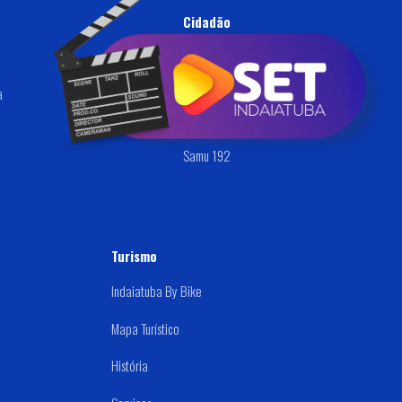
Cidadão
Ouvidoria
a
Defesa Civil
Disque: (019) 3834-9000
Samu 192
Turismo
Indaiatuba By Bike
Mapa Turístico
História