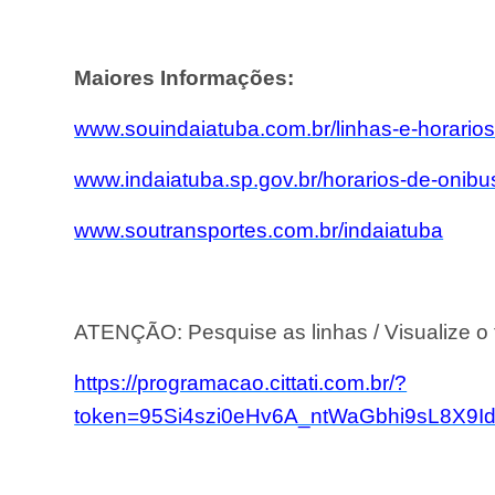
Maiores Informações:
www.souindaiatuba.com.br/linhas-e-horario
www.indaiatuba.sp.gov.br/horarios-de-onibu
www.
soutransportes.com.br/indaiatuba
ATENÇÃO: Pesquise as linhas / Visualize o 
https://programacao.cittati.com.br/?
token=95Si4szi0eHv6A_ntWaGbhi9sL8X9