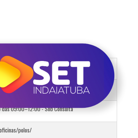
 II
5-7434
o das 09:00–12:00 - Sob Consulta
oficinas/polos/