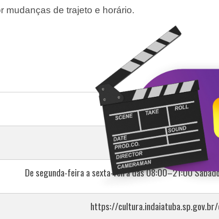
 mudanças de trajeto e horário.
Rua Paraná - Cidade Nova
(19) 3801-1340 - (19) 9991
De segunda-feira a sexta-feira das 08:00–21:00 Sábad
https://cultura.indaiatuba.sp.gov.br/