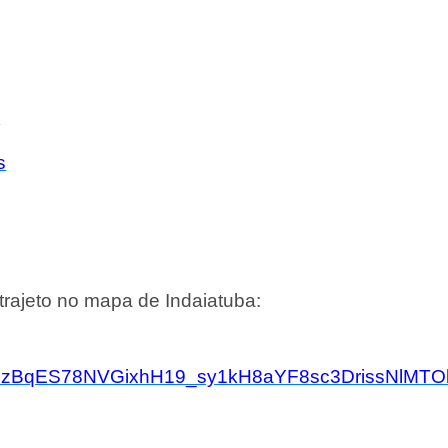
s
s
trajeto no mapa de Indaiatuba:
IdzBqES78NVGixhH19_sy1kH8aYF8sc3DrissNlMTO