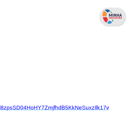
l8zpsSD04HoHY7ZmjfhdB5KkNeSuxzIlk17wyIHkxL