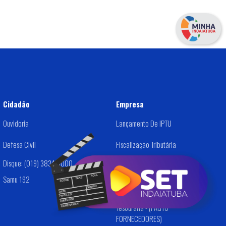
Cidadão
Empresa
Ouvidoria
Lançamento De IPTU
Defesa Civil
Fiscalização Tributária
Disque: (019) 3834-9000
Dívida Ativa
Samu 192
Alvará /Cadastro De Empresas
Tesouraria - (PAGTO
FORNECEDORES)