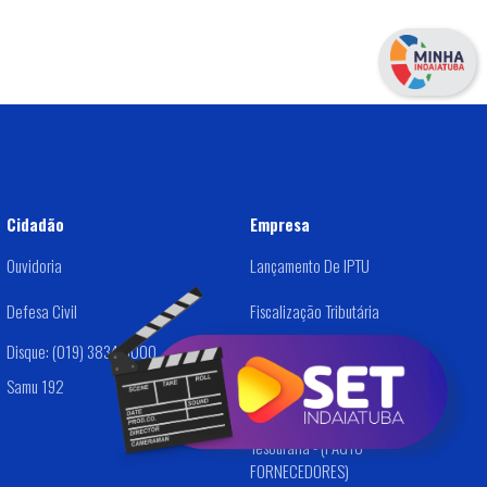
Cidadão
Empresa
Ouvidoria
Lançamento De IPTU
Defesa Civil
Fiscalização Tributária
Disque: (019) 3834-9000
Dívida Ativa
Samu 192
Alvará /Cadastro De Empresas
Tesouraria - (PAGTO
FORNECEDORES)