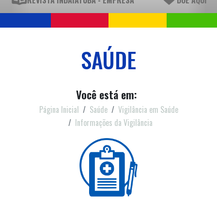
REVISTA INDAIATUBA - EMPRESA
DOE AQUI
SAÚDE
Você está em:
Página Inicial
Saúde
Vigilância em Saúde
Informações da Vigilância