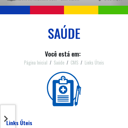
SAÚDE
Você está em:
Página Inicial
Saúde
CMS
Links Úteis
Links Úteis