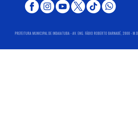
PREFEITURA MUNICIPAL DE INDAIATUBA - AV. ENG. FÁBIO ROBERTO BARNABÉ, 2800 - M.D.