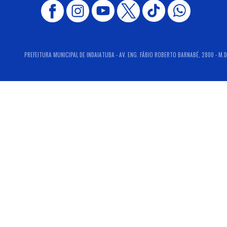
PREFEITURA MUNICIPAL DE INDAIATUBA - AV. ENG. FÁBIO ROBERTO BARNABÉ, 2800 - M.D.