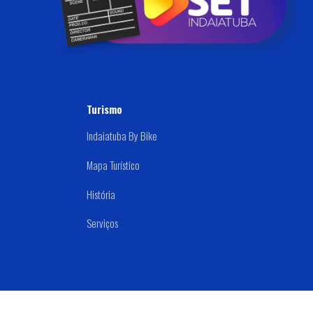
Disque: (019) 3834-9000
Samu 192
Turismo
Indaiatuba By Bike
Mapa Turístico
História
Serviços