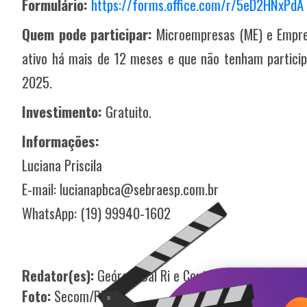
Formulário:
https://forms.office.com/r/5eD2HNxPdA
Quem pode participar:
Microempresas (ME) e Empre
ativo há mais de 12 meses e que não tenham partici
2025.
Investimento:
Gratuito.
Informações:
Luciana Priscila
E-mail: lucianapbca@sebraesp.com.br
WhatsApp: (19) 99940-1602
Redator(es):
Geórgia Dal Ri e Couto
Foto:
Secom/PMI