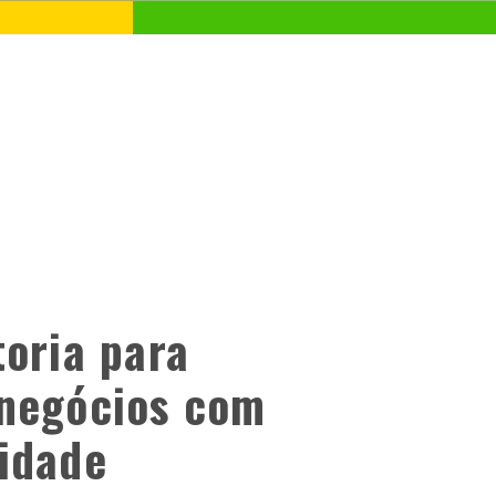
toria para
 negócios com
idade