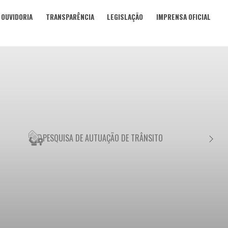
OUVIDORIA
TRANSPARÊNCIA
LEGISLAÇÃO
IMPRENSA OFICIAL
PESQUISA DE AUTUAÇÃO DE TRÂNSITO
NEGO