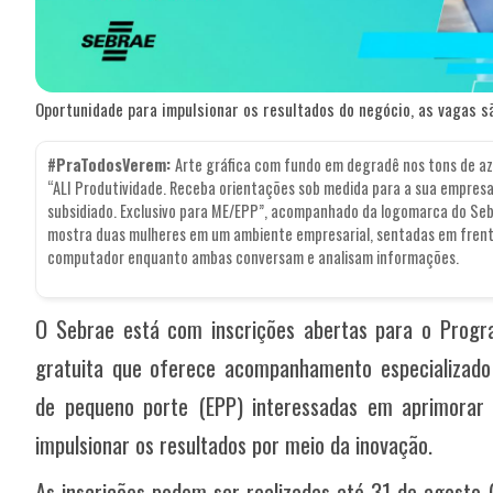
Oportunidade para impulsionar os resultados do negócio, as vagas sã
#PraTodosVerem:
Arte gráfica com fundo em degradê nos tons de azu
“ALI Produtividade. Receba orientações sob medida para a sua empresa
subsidiado. Exclusivo para ME/EPP”, acompanhado da logomarca do Sebra
mostra duas mulheres em um ambiente empresarial, sentadas em frent
computador enquanto ambas conversam e analisam informações.
O Sebrae está com inscrições abertas para o Progra
gratuita que oferece acompanhamento especializad
de pequeno porte (EPP) interessadas em aprimorar 
impulsionar os resultados por meio da inovação.
As inscrições podem ser realizadas até 31 de agosto 