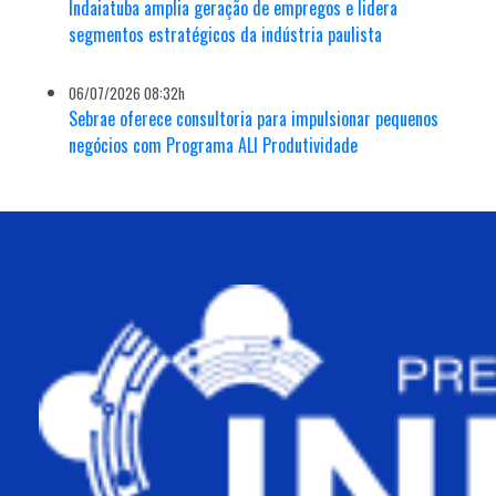
Indaiatuba amplia geração de empregos e lidera
segmentos estratégicos da indústria paulista
06/07/2026 08:32h
Sebrae oferece consultoria para impulsionar pequenos
negócios com Programa ALI Produtividade