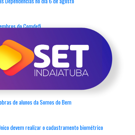
as Dependências no dia 6 de agosto
 membros do Comdefi
imentar para mães e cuidadores de pessoas com TEA
ducação Alimentar
 obras de alunos da Somos do Bem
 Único devem realizar o cadastramento biométrico