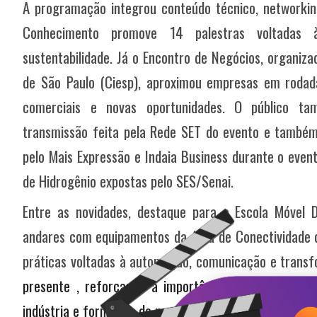
A programação integrou conteúdo técnico, networking
Conhecimento promove 14 palestras voltadas à i
sustentabilidade. Já o Encontro de Negócios, organiza
de São Paulo (Ciesp), aproximou empresas em rodad
comerciais e novas oportunidades. O público 
transmissão feita pela Rede SET do evento e também 
pelo Mais Expressão e Indaia Business durante o even
de Hidrogênio expostas pelo SES/Senai.
Entre as novidades, destaque para a Escola Móvel 
andares com equipamentos da área de Conectividade 
práticas voltadas à automação, comunicação e transf
presente , reforçando a importância da qualificação
indústria e formação de novos talentos.