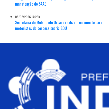
manutenção do SAAE
08/07/2026 14:23h
Secretaria de Mobilidade Urbana realiza treinamento para
motoristas da concessionária SOU