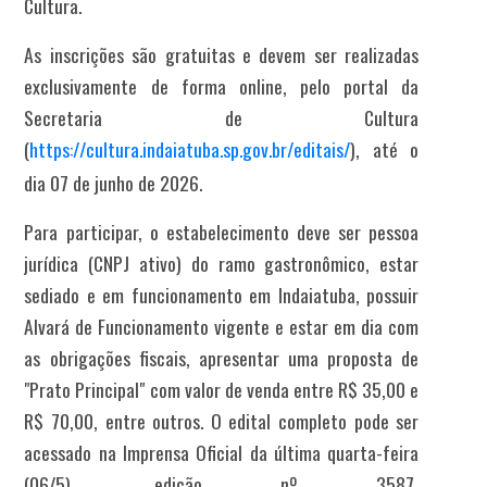
Cultura.
As inscrições são gratuitas e devem ser realizadas
exclusivamente de forma online, pelo portal da
Secretaria de Cultura
(
https://cultura.indaiatuba.sp.gov.br/editais/
), até o
dia 07 de junho de 2026
.
Para participar, o estabelecimento deve ser
pessoa
jurídica (CNPJ ativo) do ramo gastronômico
, e
star
sediado e em funcionamento em Indaiatuba
, p
ossuir
Alvará de Funcionamento vigente e estar em dia com
as obrigações fiscais
, a
presentar uma proposta de
"Prato Principal" com valor de venda entre R$ 35,00 e
R$ 70,00
, entre outros. O edital completo pode ser
acessado na Imprensa Oficial da última quarta-feira
(06/5), edição nº 3587,