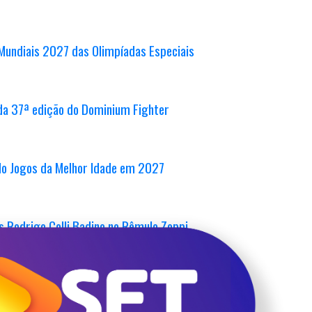
 Mundiais 2027 das Olimpíadas Especiais
da 37ª edição do Dominium Fighter
ndo Jogos da Melhor Idade em 2027
s Rodrigo Colli Badino no Rêmulo Zoppi
egionais em Itatiba