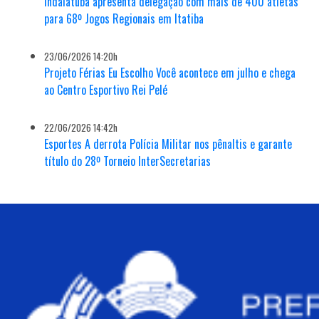
Indaiatuba apresenta delegação com mais de 400 atletas
para 68º Jogos Regionais em Itatiba
23/06/2026 14:20h
Projeto Férias Eu Escolho Você acontece em julho e chega
ao Centro Esportivo Rei Pelé
22/06/2026 14:42h
Esportes A derrota Polícia Militar nos pênaltis e garante
título do 28º Torneio InterSecretarias