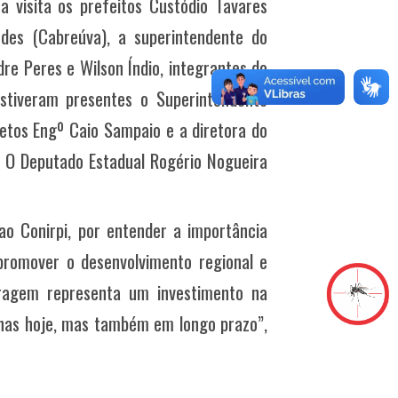
 visita os prefeitos Custódio Tavares
rdes (Cabreúva), a superintendente do
re Peres e Wilson Índio, integrantes do
estiveram presentes o Superintendente
etos Engº Caio Sampaio e a diretora do
 O Deputado Estadual Rogério Nogueira
o Conirpi, por entender a importância
promover o desenvolvimento regional e
rragem representa um investimento na
enas hoje, mas também em longo prazo”,