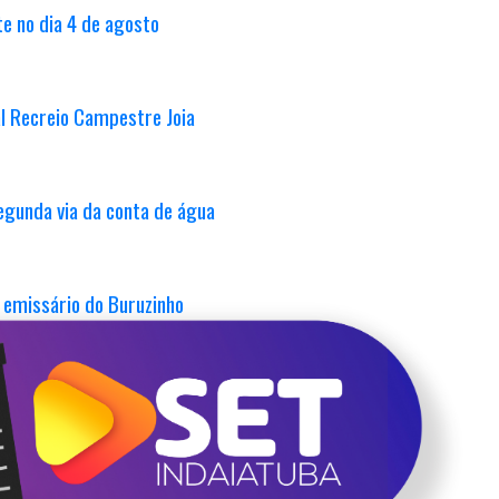
e no dia 4 de agosto
al Recreio Campestre Joia
egunda via da conta de água
 emissário do Buruzinho
 Parque Ecológico
s com a peça infantil "Os Guardiões das Águas"