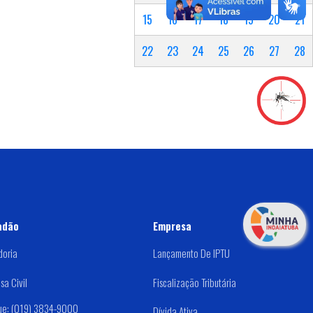
15
16
17
18
19
20
21
22
23
24
25
26
27
28
adão
Empresa
doria
Lançamento De IPTU
sa Civil
Fiscalização Tributária
ue: (019) 3834-9000
Dívida Ativa