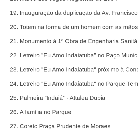
19.
I
nauguração da duplicação da Av. Francisco
20.
Totem na forma de um homem com as mãos
21.
Monumento à 1ª Obra de Engenharia Sanitári
22.
Letreiro "Eu Amo Indaiatuba" no Paço Munic
23.
Letreiro "Eu Amo Indaiatuba" próximo à Con
24.
Letreiro "Eu Amo Indaiatuba" no Parque Tem
25.
Palmeira “Indaiá’’ - Attalea Dubia
26.
A família no Parque
27.
Coreto Praça Prudente de Moraes