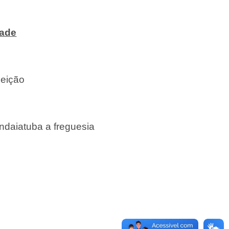
dade
eição
Indaiatuba a freguesia