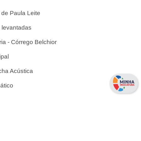
 de Paula Leite
 levantadas
a - Córrego Belchior
ipal
cha Acústica
ático