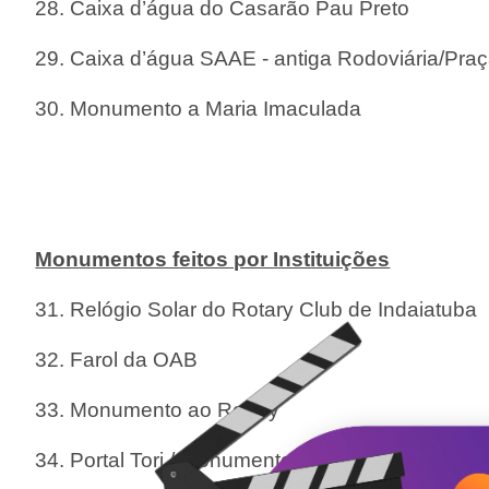
28.
Caixa d’água do Casarão Pau Preto
29.
Caixa d’água SAAE -
antiga Rodoviária/Praç
30.
Monumento a Maria Imaculada
Monumentos feitos por Instituições
31.
Relógio Solar do
Rotary Club de Indaiatuba
32.
Farol da OAB
33.
Monumento ao Rotary
34.
Portal Tori / Monumento ao Centenário imig