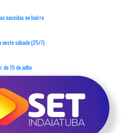
as nascidas no bairro
na neste sábado (25/7)
r de 15 de julho
 ações de sustentabilidade em Indaiatuba
mersivas, educação ambiental e lazer