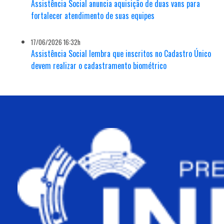
Assistência Social anuncia aquisição de duas vans para
fortalecer atendimento de suas equipes
17/06/2026 16:32h
Assistência Social lembra que inscritos no Cadastro Único
devem realizar o cadastramento biométrico