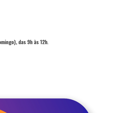
omingo), das 9h às 12h
.
os técnicos, tecnólogos e pré-vestibular