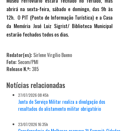
Museu Ferroviário estará fechado no feriado, mas
abrirá na sexta-feira, sábado e domingo, das 9h às
12h.
O PIT (Ponto de Informação Turística) e a Casa
da Memória José Luiz Sigrist/ Biblioteca Municipal
estarão fechados todos os dias.
Redator(es):
Sirlene Virgílio Bueno
Foto:
Secom/PMI
Release N.º:
385
Notícias relacionadas
27/07/2026 08:45h
Junta de Serviço Militar realiza a divulgação dos
resultados do alistamento militar obrigatório
23/07/2026 16:35h
Coordenadoria de Mulheres promove 1º Summit: Cidades