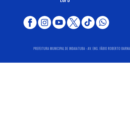
PREFEITURA MUNICIPAL DE INDAIATUBA - AV. ENG. FÁBIO ROBERTO BARNAB