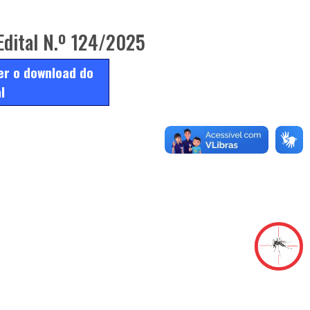
dital N.º 124/2025
er o download do
l