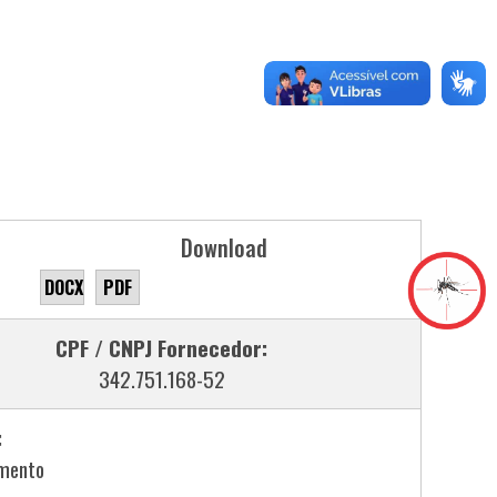
Download
DOCX
PDF
CPF / CNPJ Fornecedor:
342.751.168-52
:
mento