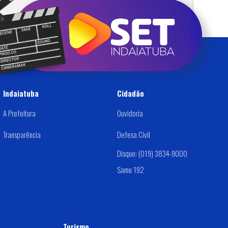
DOC
PDF
Indaiatuba
Cidadão
A Prefeitura
Ouvidoria
Transparência
Defesa Civil
Disque: (019) 3834-9000
Samu 192
Turismo