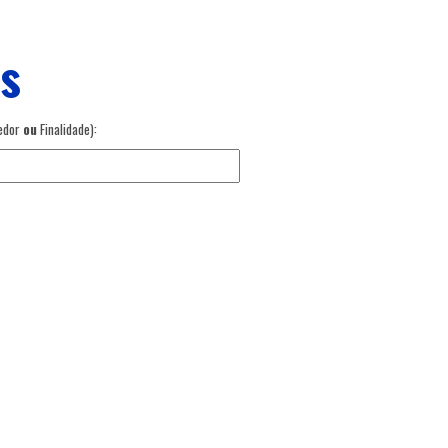
os
cedor
ou
Finalidade):